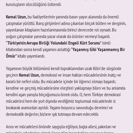
kuruluşların sözcülüğünü üstlendi.
Kemal Uzun,
bu faaliyetlerinin yanında basın-yayın alanında da önemli
çalışmalar yürüttü. Barış girişimleri adına çıkarılan birçok bülten ve derginin,
yayımlanan kitapların hazırlanmasında birinci derecede rol oynadı. Bu
yoğun çalışmalar yanında yazar olarak da ürünler vermeyi başardı.
“
Türkiye’nin Avrupa Birliği Yolundaki Engeli Kürt Sorunu
” isimli
kitabından sonra kendi yaşamını anlattığı “
Yaşanmış Gibi Yaşanmamış Bir
Ömür
” kitabı yayımlandı.
Yaşamının büyük bölümünü kendi topraklarından uzak Köln’de sürgünde
geçiren
Kemal Uzun,
demokrasi ve insan hakları mücadelesinin inatçı ve
kararlı bir neferi oldu. Bu mücadele içinde bir öğrenci olmayı başardı;
kendine ve geçmiş mücadelesine eleştirel yaklaşmayı bilen ve bu anlamda
kendini aşan yanıyla birçoğumuza örnek oldu. O, hem Türkiye demokrasi
mücadelesi hem de yurt dışında verdiğimiz toplumsal mücadelede iz
bırakarak aramızdan ayrıldı. Yaşamı boyuncu savunduğu devrimci ve
demokratik değerler, bizlere ışık tutmaya devam edecektir.
Anısı ve mücadelesi önünde saygıyla eğiliyor, başta ailesi, yakınları ve