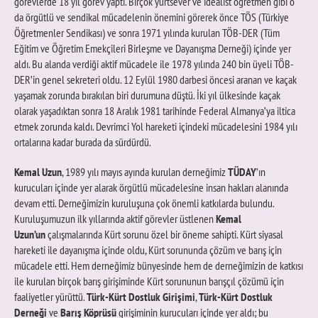
görevlerde 18 yıl görev yaptı. Birçok yurtsever ve idealist öğretmen gibi o
da örgütlü ve sendikal mücadelenin önemini görerek önce TÖS (Türkiye
Öğretmenler Sendikası) ve sonra 1971 yılında kurulan TÖB-DER (Tüm
Eğitim ve Öğretim Emekçileri Birleşme ve Dayanışma Derneği) içinde yer
aldı. Bu alanda verdiği aktif mücadele ile 1978 yılında 240 bin üyeli TÖB-
DER’in genel sekreteri oldu. 12 Eylül 1980 darbesi öncesi aranan ve kaçak
yaşamak zorunda bırakılan biri durumuna düştü. İki yıl ülkesinde kaçak
olarak yaşadıktan sonra 18 Aralık 1981 tarihinde Federal Almanya’ya iltica
etmek zorunda kaldı. Devrimci Yol hareketi içindeki mücadelesini 1984 yılı
ortalarına kadar burada da sürdürdü.
Kemal Uzun
, 1989 yılı mayıs ayında kurulan derneğimiz
TÜDAY
’ın
kurucuları içinde yer alarak örgütlü mücadelesine insan hakları alanında
devam etti. Derneğimizin kuruluşuna çok önemli katkılarda bulundu.
Kuruluşumuzun ilk yıllarında aktif görevler üstlenen
Kemal
Uzun’un
çalışmalarında Kürt sorunu özel bir öneme sahipti. Kürt siyasal
hareketi ile dayanışma içinde oldu, Kürt sorununda çözüm ve barış için
mücadele etti. Hem derneğimiz bünyesinde hem de derneğimizin de katkısı
ile kurulan birçok barış girişiminde Kürt sorununun barışçıl çözümü için
faaliyetler yürüttü.
Türk-Kürt Dostluk Girişimi
,
Türk-Kürt Dostluk
Derneği
ve
Barış Köprüsü
girişiminin kurucuları içinde yer aldı; bu